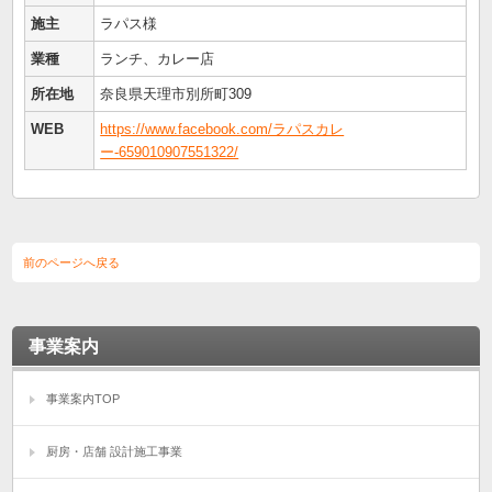
施主
ラパス様
業種
ランチ、カレー店
所在地
奈良県天理市別所町309
WEB
https://www.facebook.com/ラパスカレ
ー-659010907551322/
前のページへ戻る
事業案内
事業案内TOP
厨房・店舗 設計施工事業