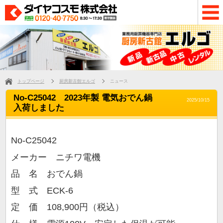
トップページ
厨房新古館エルゴ
ニュース
No-C25042 2023年製 電気おでん鍋
2025/10/15
入荷しました
No-C25042
メーカー ニチワ電機
品 名 おでん鍋
型 式 ECK-6
定 価 108,900円（税込）