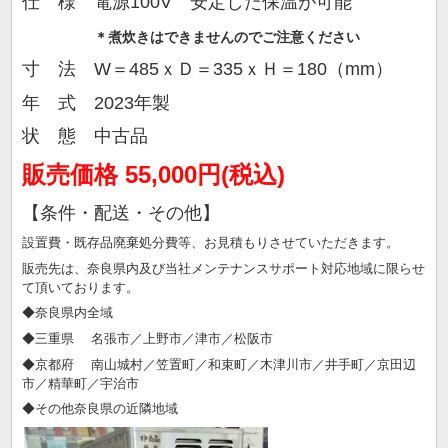
仕 様 電源100V 安定した保温が可能
＊煮炊きはできませんのでご注意ください
寸 法
W＝485ｘＤ＝335ｘＨ＝180（mm）
年 式
2023年製
状 態 中古品
販売価格 55,000
円(税込)
【条件・配送・その他】
設置費・既存品廃棄処分費等、お見積もりさせていただきます。
販売先は、奈良県内及び当社メンテナンスサポート対応地域に限らせ
て頂いております。
◆奈良県内全域
◆三重県 名張市／上野市／津市／松阪市
◆京都府 南山城村／笠置町／和束町／木津川市／井手町／京田辺
市／精華町／宇治市
◆その他奈良県の近隣地域